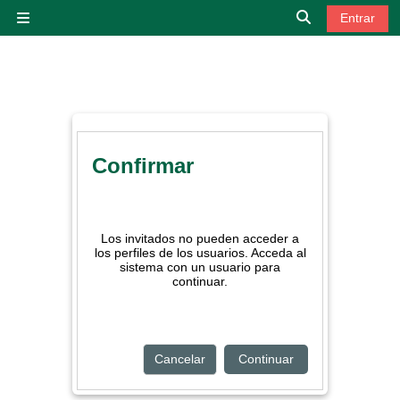
Salta al contenido principal
Entrar
Panel lateral
Selector de bú
Confirmar
Los invitados no pueden acceder a
los perfiles de los usuarios. Acceda al
sistema con un usuario para
continuar.
Cancelar
Continuar