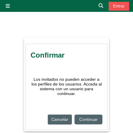
Salta al contenido principal
Entrar
Panel lateral
Selector de bú
Confirmar
Los invitados no pueden acceder a
los perfiles de los usuarios. Acceda al
sistema con un usuario para
continuar.
Cancelar
Continuar