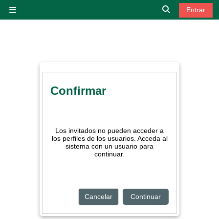
Salta al contenido principal
Entrar
Panel lateral
Selector de bú
Confirmar
Los invitados no pueden acceder a
los perfiles de los usuarios. Acceda al
sistema con un usuario para
continuar.
Cancelar
Continuar