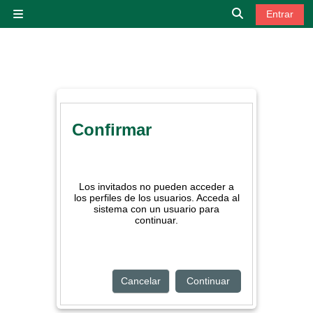
Salta al contenido principal
Entrar
Panel lateral
Selector de bú
Confirmar
Los invitados no pueden acceder a
los perfiles de los usuarios. Acceda al
sistema con un usuario para
continuar.
Cancelar
Continuar