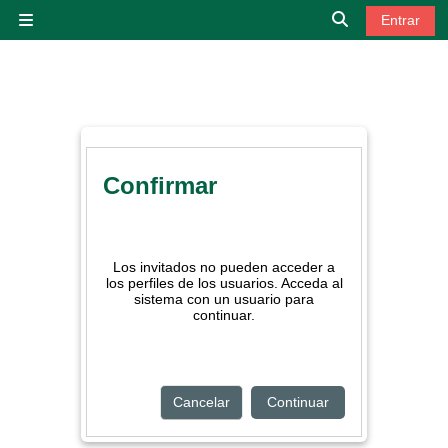
Salta al contenido principal
Entrar
Panel lateral
Selector de bú
Confirmar
Los invitados no pueden acceder a
los perfiles de los usuarios. Acceda al
sistema con un usuario para
continuar.
Cancelar
Continuar